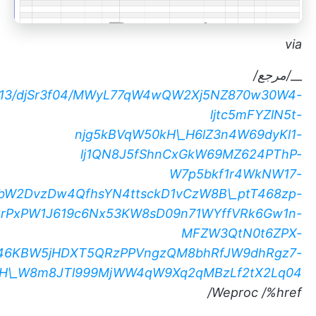
via
__
/مرجع/
/UD+113/djSr3f04/MWyL77qW4wQW2Xj5NZ870w30W4-
ljtc5mFYZlN5t-
njg5kBVqW50kH\_H6lZ3n4W69dyKl1-
lj1QN8J5fShnCxGkW69MZ624PThP-
W7p5bkf1r4WkNW17-
W2DvzDw4QfhsYN4ttsckD1vCzW8B\_ptT468zp-
PxPW1J619c6Nx53KW8sD09n71WYffVRk6Gw1n-
MFZW3QtN0t6ZPX-
46KBW5jHDXT5QRzPPVngzQM8bhRfJW9dhRgz7-
DH\_W8m8JTl999MjWW4qW9Xq2qMBzLf2tX2Lq04
Weproc
/%href/