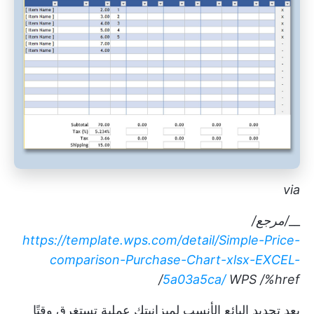
via
__
/مرجع/
https://template.wps.com/detail/Simple-Price-
comparison-Purchase-Chart-xlsx-EXCEL-
5a03a5ca/
WPS
/%href/
يعد تحديد البائع الأنسب لميزانيتك عملية تستغرق وقتًا