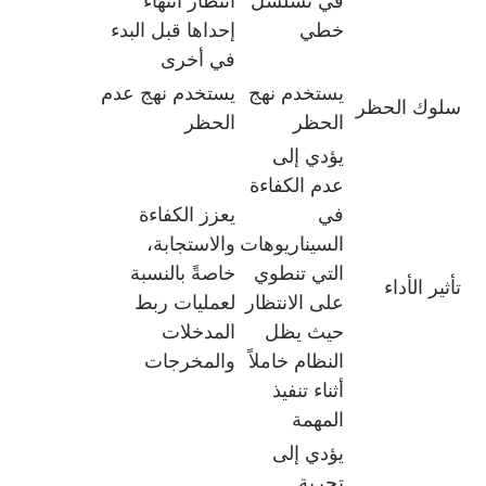
في تسلسل
انتظار انتهاء
خطي
إحداها قبل البدء
في أخرى
يستخدم نهج
يستخدم نهج عدم
سلوك الحظر
الحظر
الحظر
يؤدي إلى
عدم الكفاءة
في
يعزز الكفاءة
السيناريوهات
والاستجابة،
التي تنطوي
خاصةً بالنسبة
تأثير الأداء
على الانتظار
لعمليات ربط
حيث يظل
المدخلات
النظام خاملاً
والمخرجات
أثناء تنفيذ
المهمة
يؤدي إلى
تجربة