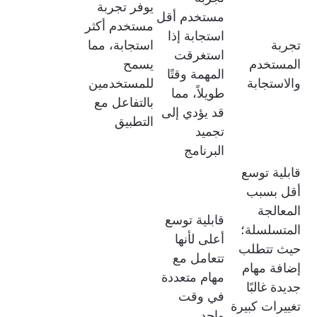
يوفر تجربة
مستخدم أقل
مستخدم أكثر
استجابة إذا
تجربة
استجابة، مما
استغرقت
المستخدم
يسمح
المهمة وقتًا
والاستجابة
للمستخدمين
طويلاً، مما
بالتفاعل مع
قد يؤدي إلى
التطبيق
تجميد
البرنامج
قابلية توسع
أقل بسبب
المعالجة
قابلية توسع
المتسلسلة؛
أعلى لأنها
حيث تتطلب
تتعامل مع
إضافة مهام
مهام متعددة
جديدة غالبًا
في وقت
تغييرات كبيرة
واحد