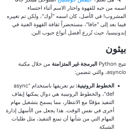
اسمه من حبه للقهوة واختار الاسم أثناء احتساء
المشروب! في الأصل، كان اسمه "أوك"، ولكن تم تغييره
فيما بعد إلى "جافا"، مستحضراً ثقافة القهوة الغنية في
إندونيسيا، حيث تُزرع أفضل أنواع حبوب البن.
بيثون
تتيح Python
البرمجة غير المتزامنة
من خلال مكتبة
asyncio، والتي تتضمن:
الخطوط الروتينية:
تم تعريفها باستخدام "async
def"، والخطوط الروتينية هي دوال يمكنها إيقاف
التنفيذ مؤقتًا مع الانتظار، مما يسمح بتشغيل مهام
أخرى في نفس الوقت. هذا يجعل من الأسهل إدارة
المهام التي من شأنها أن تمنع التنفيذ، مثل طلبات
الشبكة