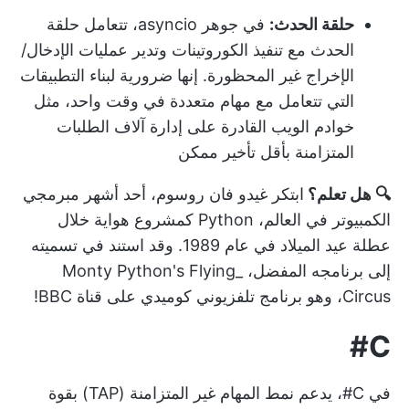
حلقة الحدث:
في جوهر asyncio، تتعامل حلقة
الحدث مع تنفيذ الكوروتينات وتدير عمليات الإدخال/
الإخراج غير المحظورة. إنها ضرورية لبناء التطبيقات
التي تتعامل مع مهام متعددة في وقت واحد، مثل
خوادم الويب القادرة على إدارة آلاف الطلبات
المتزامنة بأقل تأخير ممكن
🔍 هل تعلم؟
ابتكر غيدو فان روسوم، أحد أشهر مبرمجي
الكمبيوتر في العالم، Python كمشروع هواية خلال
عطلة عيد الميلاد في عام 1989. وقد استند في تسميته
إلى برنامجه المفضل، _Monty Python's Flying
Circus، وهو برنامج تلفزيوني كوميدي على قناة BBC!
C#
في C#، يدعم نمط المهام غير المتزامنة (TAP) بقوة