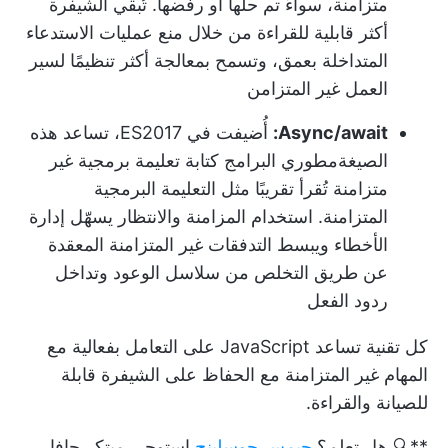
متزامنة، سواءً تم حلها أو رفضها. تُبقي الشيفرة
أكثر قابلية للقراءة من خلال منع عمليات الاستدعاء
المتداخلة بعمق، وتسمح بمعالجة أكثر تنظيمًا لسير
العمل غير المتزامن
Async/await:
أُضيفت في ES2017، تساعد هذه
الصيغة
مطوري البرامج
كتابة تعليمة برمجية غير
متزامنة تُقرأ تقريبًا مثل التعليمة البرمجية
المتزامنة. استخدام المزامنة والانتظار يسهّل إدارة
الأخطاء ويبسط التدفقات غير المتزامنة المعقدة
عن طريق التخلص من سلاسل الوعود وتداخل
ردود الفعل
كل تقنية تساعد JavaScript على التعامل بفعالية مع
المهام غير المتزامنة مع الحفاظ على الشيفرة قابلة
للصيانة والقراءة.
**🔍 هل تعلم؟
جيمس جوسلينج
استوحى مبتكر جافا