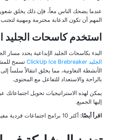
عندما يضحك الناس معاً، فإن ذلك يخلق شعورا
المهم أن تكون الدعابة محترمة ومهنية لتجنب 
استخدم كاسحات الجليد الإ
البدء بكاسحات الجليد الإبداعية يحدد مسار ال
الجليد ClickUp Ice Brebreaker
تسمح للمشا
الأنشطة التعاونية، مما يخلق انتقالاً سلساً 
بالراحة والاستعداد للتفاعل مع المحتوى.
يمكن لهذه الاستراتيجيات تحويل اجتماعاتك عبر
إليها الجميع.
اقرأ أيضًا:
أكثر 10 برامج اجتماعات فردية مفيدة للمديرين في 10 اجتماعات فردية