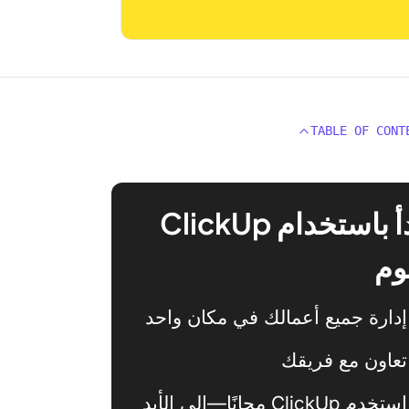
TABLE OF CONT
ابدأ باستخدام ClickUp
وم
إدارة جميع أعمالك في مكان واحد
تعاون مع فريقك
استخدم ClickUp مجانًا—إلى الأبد