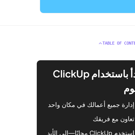
TABLE OF CONT
ابدأ باستخدام ClickUp
وم
إدارة جميع أعمالك في مكان واحد
تعاون مع فريقك
استخدم ClickUp مجانًا—إلى الأبد