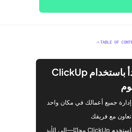
TABLE OF CONT
ابدأ باستخدام ClickUp
وم
إدارة جميع أعمالك في مكان واحد
تعاون مع فريقك
استخدم ClickUp مجانًا—إلى الأبد