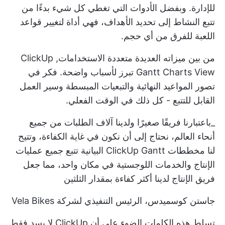
للإدارة. وبفضل الأدوات التي تغطي كل شيء بدءًا من
تتبع النشاط إلى تحديد الأهداف، فهي أداة لتغيير قواعد
اللعبة للفرق من أي حجم.
من بين ميزاته العديدة متعددة الاستخدامات,
ClickUp
Gantt Charts View
تبرز لأسباب واضحة. فكر في
تصور المواعيد النهائية والتبعيات المبسطة وسير العمل
القابل للتتبع - كل ذلك في الوقت الفعلي.
_باعتبارنا فريقًا صغيرًا ولدينا آلاف الطلبات من جميع
أنحاء العالم، نحتاج إلى أن نكون في غاية الكفاءة، وتتيح
لنا مخططات ClickUp Gantt البيانية تتبع جميع عمليات
الإنتاج والخدمات اللوجستية في مكان واحد، مما جعل
فريق الإنتاج لدينا أكثر كفاءة بمقدار الثلثين
جاستن كوسميدس، الرئيس التنفيذي لشركة Vela Bikes
تسلط هذه الكلمات الضوء على أن ClickUp لا يسد فقط