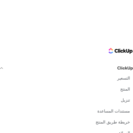
ClickUp Logo
ClickUp
التسعير
المنتج
تنزيل
مستندات المساعدة
خريطة طريق المنتج
العملاء