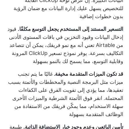
البيانات الكبيرة. إن
عرض لوحة ClickUp القابلة
للتخصيص
يسهل عليك إدارة البيانات مع ضمان الرؤية
بدون خطوات إضافية
التسعير المستند إلى المستخدم يجعل التوسع مكلفًا.
قيود
إدخال البيانات وقيود التخزين في باقات المستوى الأدنى
من Airtable تعني أنه مع نمو فريقك، يمكن أن تتصاعد
التكاليف بسرعة. يوفر نموذج تسعير ClickUp المرونة
وقابلية التوسع، مما يسمح لك بالنمو بسهولة
قد تكون الميزات المتقدمة مخيفة.
غالبًا ما يتم تجنب
ميزات مثل البرمجة النصية والمخططات والأتمتة بسبب
تعقيدها، مما يؤدي إلى تفويت الفرق على الكفاءات
المحتملة.
انقر فوق الأتمتة الشرطية
والميزات الأخرى
سهلة الاستخدام، مما يمكّن فريقك من الاستفادة من
الوظائف المتقدمة بسهولة
تأمين البائعين وعدم وجود خيار الاستضافة الذاتية.
طبيعة