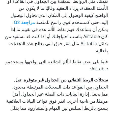
تقدمًا، مثل الروابط المعقدة بين الجداول في القاعدة أو
الأتمتة المعقدة، يزداد التعقيد وغالبًا ما لا يكون من
الواضح كيفية الوصول إلى المكان الذي تحاول الوصول
إليه، حتى كمستخدم قوي راسخ للمنصة
مراجعة G2
يمكن أن يساعدك فهم نقاط الألم هذه في تقييم ما إذا
كان Airtable يناسب احتياجاتك أو إذا كنت قد تستفيد من
بدائل Airtable
مثل
انقر فوق
التي تعالج هذه التحديات
بفعالية.
فيما يلي بعض نقاط الألم الشائعة التي يواجهها مستخدمو
Airtable:
سجلات الربط التلقائي بين الجداول غير متوفرة
. نقل
الجداول بين القواعد ذات السجلات المرتبطة محدود،
مما يجعل إدارة البيانات ذات الصلة عبر الجداول أمرًا
مرهقًا.من ناحية أخرى,
انقر فوق قواعد البيانات العلائقية
يسمح بالربط السلس بين المهام والمشاريع، مما يقلل