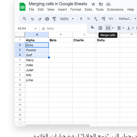
جوار الزر "دمج الخلايا" لرؤية خيارات القائمة