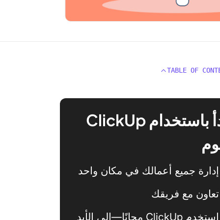
TABLE OF CONT
ابدأ باستخدام ClickUp
وم
إدارة جميع أعمالك في مكان واحد
تعاون مع فريقك
استخدم ClickUp مجانًا—إلى الأبد