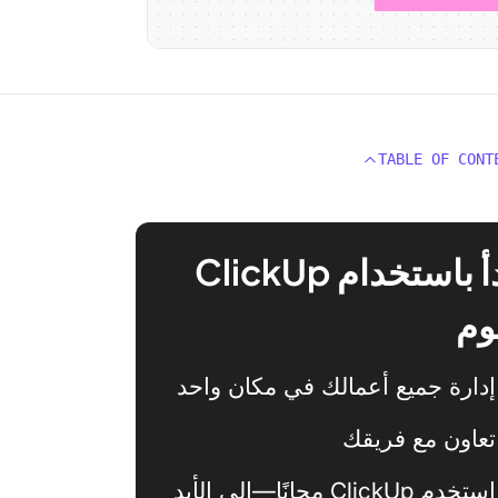
TABLE OF CONT
ابدأ باستخدام ClickUp
وم
إدارة جميع أعمالك في مكان واحد
تعاون مع فريقك
استخدم ClickUp مجانًا—إلى الأبد