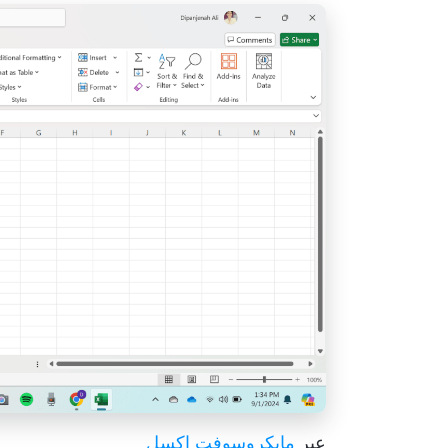
عبر
مايكروسوفت إكسل