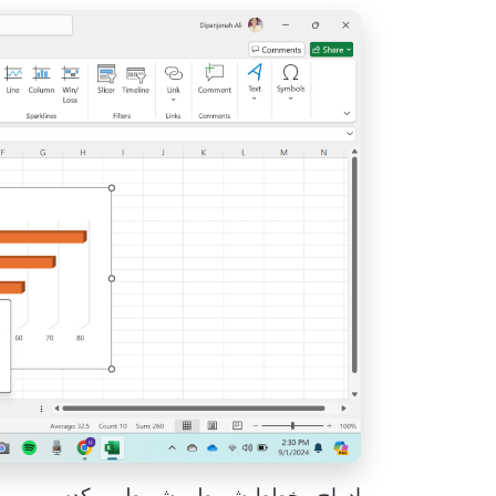
إدراج مخطط شريطي شريطي مكدس