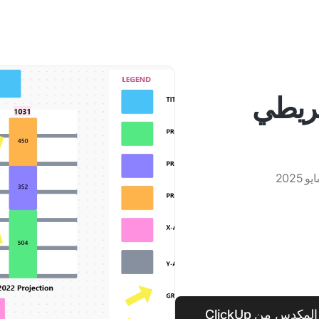
شريطي
جرب قالب المخطط البياني الشريطي المكدس من ClickUp