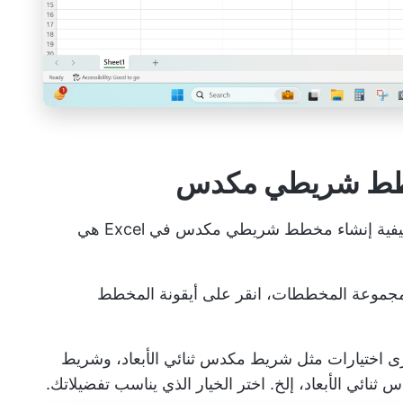
بمجرد تحديد بياناتك، فإن الخطوة التالية في كيفية إنشاء مخطط شريطي مكدس في Excel هي
 Inserttab في شريط Excel. في مجموعة المخططات، انقر على أيقونة المخطط
 اختيارات مثل شريط مكدس ثنائي الأبعاد، وشريط