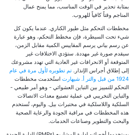
بمثابة تحذير في الوقت المناسب، مما يمنح عمال
المناجم وقتاً كافياً للهروب.
مخططات التحكم مثل طيور الكناري. عندما يكون كل
شيء تحت السيطرة، فإن مخطط التحكم، وهو عبارة
عن رسم بياني يرسم المقاييس الكمية مقابل الزمن،
سيقدم صورة غير مهددة. ستؤدي الاختلافات غير
المتوقعة أو الانحرافات غير العادية التي تهدد مشروعك
إلى إطلاق أجراس الإنذار.
تم تطويره لأول مرة في عام
1924 من قبل والتر أ. شيهارت
استُخدمت مخططات
التحكم للتمييز بين التباين العشوائي - وهو أمر طبيعي -
والتباين التخريبي في عملية تصنيع معدات الاتصالات
السلكية واللاسلكية في مختبرات بيل. واليوم، تُستخدم
هذه المخططات في مراقبة الجودة والرعاية الصحية
والبحث والتطوير وصناعات الخدمات.
يستخدمها أخصائيو إدارة المشاريع (PMPs) لإدارة الجودة