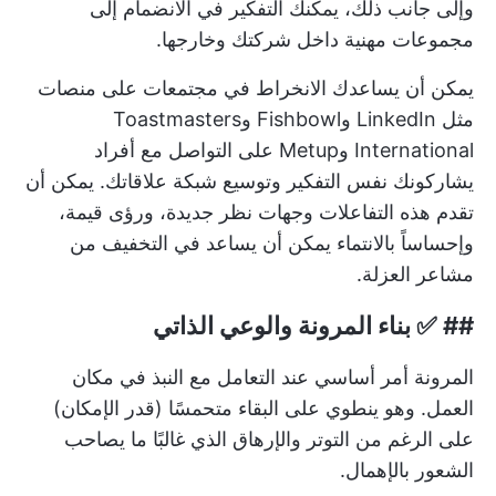
وإلى جانب ذلك، يمكنك التفكير في الانضمام إلى
مجموعات مهنية داخل شركتك وخارجها.
يمكن أن يساعدك الانخراط في مجتمعات على منصات
مثل LinkedIn وFishbowl وToastmasters
International وMetup على التواصل مع أفراد
يشاركونك نفس التفكير وتوسيع شبكة علاقاتك. يمكن أن
تقدم هذه التفاعلات وجهات نظر جديدة، ورؤى قيمة،
وإحساساً بالانتماء يمكن أن يساعد في التخفيف من
مشاعر العزلة.
## ✅
بناء المرونة والوعي الذاتي
المرونة أمر أساسي عند التعامل مع النبذ في مكان
العمل. وهو ينطوي على البقاء متحمسًا (قدر الإمكان)
على الرغم من التوتر والإرهاق الذي غالبًا ما يصاحب
الشعور بالإهمال.