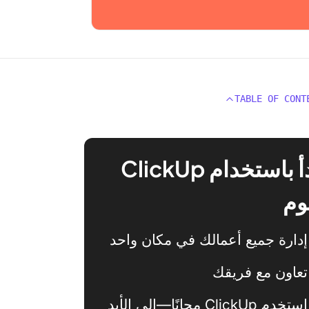
TABLE OF CONT
ابدأ باستخدام ClickUp
وم
إدارة جميع أعمالك في مكان واحد
تعاون مع فريقك
استخدم ClickUp مجانًا—إلى الأبد