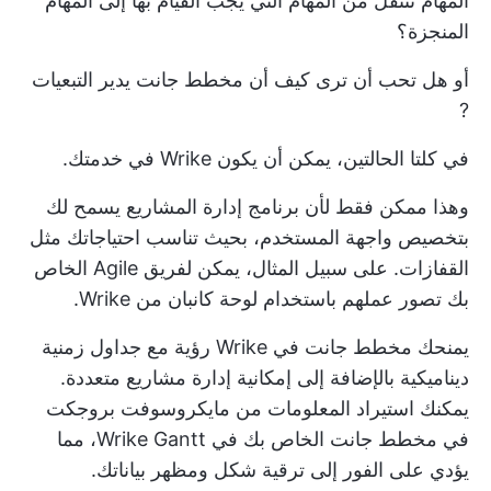
المهام تنتقل من المهام التي يجب القيام بها إلى المهام
المنجزة؟
أو هل تحب أن ترى كيف أن مخطط جانت
يدير التبعيات
?
في كلتا الحالتين، يمكن أن يكون Wrike في خدمتك.
وهذا ممكن فقط لأن
برنامج إدارة المشاريع
يسمح لك
بتخصيص واجهة المستخدم، بحيث تناسب احتياجاتك مثل
القفازات. على سبيل المثال، يمكن لفريق Agile الخاص
بك تصور عملهم باستخدام لوحة كانبان من Wrike.
يمنحك مخطط جانت في Wrike رؤية مع جداول زمنية
ديناميكية بالإضافة إلى إمكانية إدارة مشاريع متعددة.
يمكنك استيراد المعلومات من
مايكروسوفت بروجكت
في مخطط جانت الخاص بك في Wrike Gantt، مما
يؤدي على الفور إلى ترقية شكل ومظهر بياناتك.