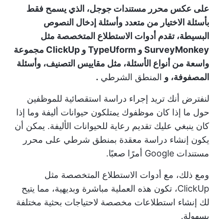
على عكس محرر مستندات جوجل، الذي يسمح فقط
بأسئلة الاختيار من متعدد وأسئلة إدخال النصوص
البسيطة، تقدم أدوات الاستطلاع المتخصصة مثل
SurveyMonkey و TypeUform و ClickUp مجموعة
واسعة من أنواع الأسئلة، مثل مقاييس التصنيف، وأسئلة
المصفوفة، و
المنطق الشرطي
.
لنفترض أنك تريد إجراء دراسة استقصائية للموظفين
حول ما إذا كان موظفوك يمتلكون حيوانات أليفة وما إذا
كان ينبغي عليك تقديم رعاية للحيوانات الأليفة. يمكن أن
يكون إنشاء دراسة معقدة بمنطق شرطي على محرر
مستندات Google أمرًا صعبًا.
ومع ذلك، مع أدوات الاستطلاع المتخصصة مثل
ClickUp، تكون هذه العملية مباشرة وبديهية، مما يتيح
لك إنشاء استطلاعات مخصصة لاحتياجات بحثية مختلفة
بسهولة.