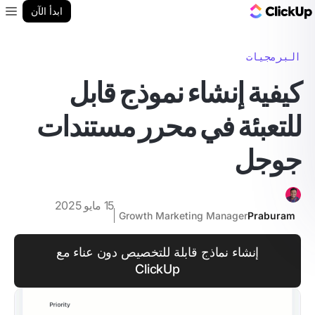
مدونة ClickUp
ابدأ الآن
enu
البرمجيات
كيفية إنشاء نموذج قابل
للتعبئة في محرر مستندات
جوجل
15 مايو 2025
Growth Marketing Manager
Praburam
إنشاء نماذج قابلة للتخصيص دون عناء مع
ClickUp