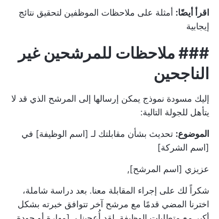
اقرأ أيضًا:
أمثلة على ملاحظات الموظفين لتحقيق نتائج
إيجابية
###
ملاحظات للمرشحين غير
الناجحين
إليك مسودة نموذج يمكن إرسالها إلى المرشح الذي قد لا
يتأهل للجولة التالية:
الموضوع:
تحديث بشأن مقابلتك لـ [اسم الوظيفة] في
[اسم الشركة]
عزيزي [اسم المرشح],
شكراً لك على إجراء المقابلة معنا. بعد دراسة شاملة،
اخترنا المضي قدمًا مع مرشح آخر تتوافق خبرته بشكل
أكبر مع متطلبات الوظيفة. لقد أُعجبنا بـ [مهارة أو جودة