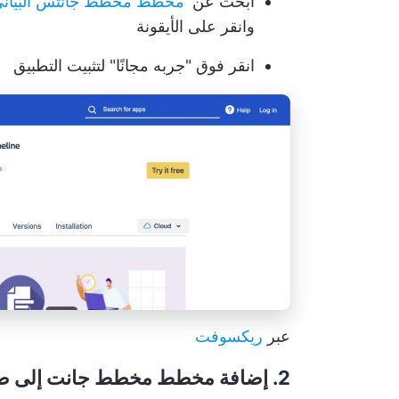
ابحث عن '
مخطط مخطط جانتس البياني ل Confluence - خارطة الطريق والجد
وانقر على الأيقونة
انقر فوق "جربه مجانًا" لتثبيت التطبيق
عبر
ريكسوفت
2. إضافة مخطط مخطط جانت إلى صفحة Confluence الخاصة بك