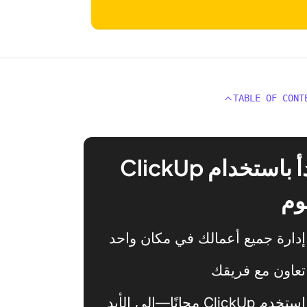
TABLE OF CONT
ابدأ باستخدام ClickUp
وم
إدارة جميع أعمالك في مكان واحد
تعاون مع فريقك
استخدم ClickUp مجانًا—إلى الأبد