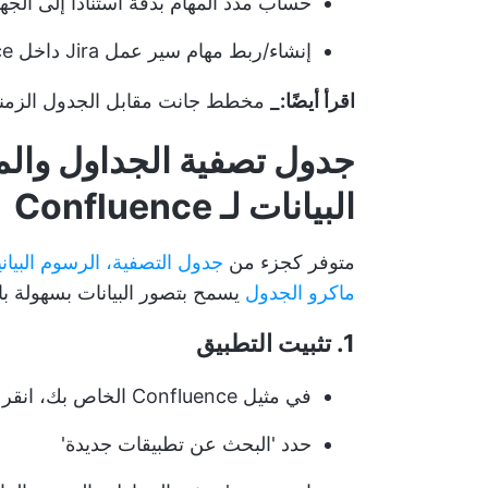
حساب مدد المهام بدقة استناداً إلى الجه
إنشاء/ربط مهام سير عمل Jira داخل Confluence ومزامنة العمل عبر النظامين الأساسيين
اقرأ أيضًا:_
مخطط جانت مقابل الجدول الزمني
جدول تصفية الجداول والم
البيانات لـ Confluence
متوفر كجزء من
جدول التصفية، الرسوم البياني
ماكرو الجدول
يسمح بتصور البيانات بسهولة 
1. تثبيت التطبيق
في مثيل Confluence الخاص بك، انقر فوق القائمة المنسدلة 'تطبيقات'
حدد 'البحث عن تطبيقات جديدة'