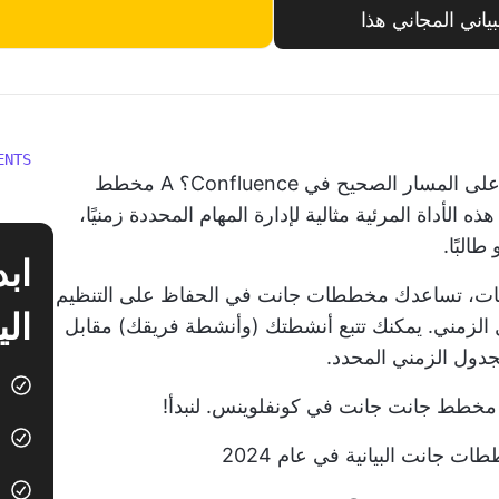
ني المجاني هذا
ENTS
ر الصحيح في Confluence؟ A
مخطط
الأداة المرئية مثالية لإدارة المهام المحددة زمنيًا،
البًا.
تبعيات، تساعدك مخططات جانت في الحفاظ على التنظيم
الي
 الزمني. يمكنك تتبع أنشطتك (وأنشطة فريقك) مقابل
دول الزمني المحدد.
 مخطط جانت جانت في كونفلوينس. لنبدأ!