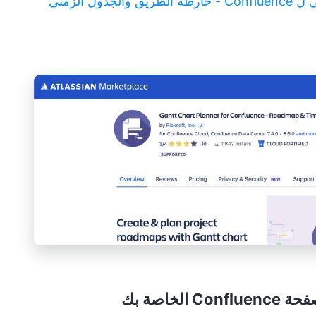
ول الزمني
'