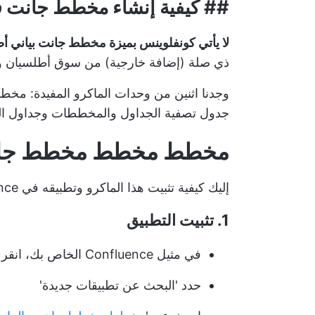
## كيفية إنشاء مخطط جانت في luence
لا يأتي كونفلوينس بميزة مخطط جانت بياني أ
ذي صلة (إضافة خارجية) من سوق أطلسيان و
جدول تصفية الجداول والمخططات وجداول البيانات لـ ce
مخطط مخطط مخطط جانتت
إليك كيفية تثبيت هذا الماكرو وتطبيقه في Confluence:
1. تثبيت التطبيق
في مثيل Confluence الخاص بك، انقر فوق القائمة المنسدلة 'تطبيقات'
حدد 'البحث عن تطبيقات جديدة'