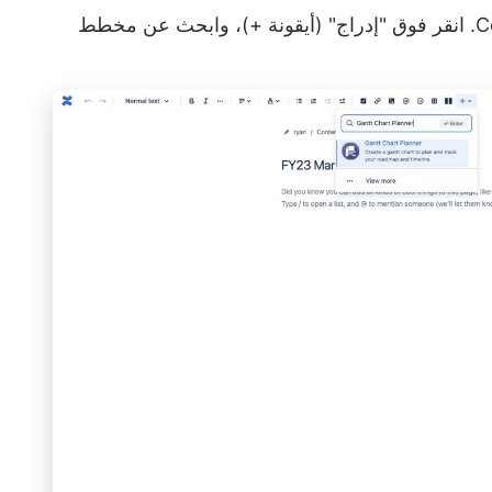
افتح صفحة جديدة أو موجودة في Confluence. انقر فوق "إدراج" (أيقونة +)، وابحث عن مخطط