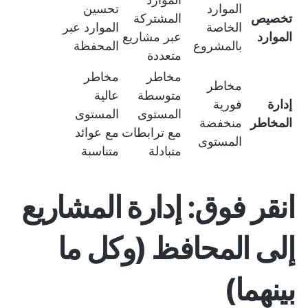
الموارد
تحسين
تخصيص
المشتركة
الخاصة
الموارد عبر
الموارد
عبر مشاريع
بالمشروع
المحفظة
متعددة
مخاطر
مخاطر
مخاطر
متوسطة
عالية
إدارة
فورية
المستوى
المستوى
المخاطر
منخفضة
مع ترابطات
مع عوائد
المستوى
متبادلة
متناسبة
انقر فوق: إدارة المشاريع
إلى المحافظ (وكل ما
بينهما)