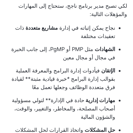
لكي تصبح مدير برنامج ناجح، ستحتاج إلى المهارات
والمؤهلات التالية:
نجاح يمكن إثباته في إدارة
مشاريع متعددة
ذات
تعقيدات مختلفة
الشهادات
مثل PMP أو PgMP، إلى جانب الخبرة
في مجال أو مجال معين
الإتقان
في
أدوات إدارة البرامج
والمعرفة العملية
ب
قوالب إدارة البرامج
*
خبرة قيادية مثبتة** لقيادة
فرق متعددة الوظائف وجعلها تعمل معًا
مهارات إدارية
حادة في الإدارة** لتولي مسؤولية
أصحاب المصلحة، والمخاطر، والتغيير، والوقت،
والشؤون المالية
حل المشكلات
واتخاذ القرارات لحل المشكلات