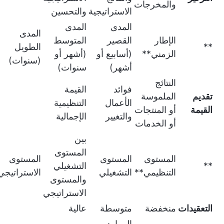
والمخرجات
الاستراتيجية
والتحسين
المدى
المدى
المدى
الإطار
القصير
المتوسط
**
الطويل
الزمني**
(أسابيع أو
(أشهر أو
(سنوات)
أشهر)
سنوات)
النتائج
فوائد
القيمة
تقديم
الملموسة
الأعمال
التنظيمية
القيمة
أو المنتجات
والتغيير
الإجمالية
أو الخدمات
بين
المستوى
المستوى
المستوى
المستوى
**
التشغيلي
التنظيمي**
التشغيلي
الاستراتيجي
والمستوى
الاستراتيجي
التعقيدات
منخفضة
متوسطة
عالية
الموارد