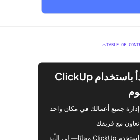
TABLE OF CONT
ابدأ باستخدام ClickUp
وم
إدارة جميع أعمالك في مكان واحد
تعاون مع فريقك
استخدم ClickUp مجانًا—إلى الأبد