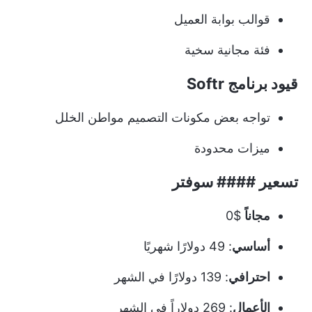
قوالب بوابة العميل
فئة مجانية سخية
قيود برنامج Softr
تواجه بعض مكونات التصميم مواطن الخلل
ميزات محدودة
تسعير #### سوفتر
مجاناً
$0
أساسي
: 49 دولارًا شهريًا
احترافي
: 139 دولارًا في الشهر
الأعمال
: 269 دولاراً في الشهر