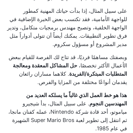
على سبيل المثال، إذا بدأت حياتك المهنية كمطور
للواجهة الأمامية، فقد تكتسب بعض الخبرة الإضافية في
الواجهة الخلفية، وتصبح مهندس برمجيات متكامل، وتدير
فرق تطوير التطبيقات. يمكنك أيضاً أن تتولى أدواراً مثل
مدير المشروع أو مسؤول سكروم.
وبصفتك مساهمًا فرديًا، قد تتاح لك الفرصة للقيام ببعض
الأعمال الأكثر تخصصًا،
حل المشاكل المعقدة ومعالجة
المتطلبات المبتكرة/الفريدة
. كلاهما مساران رائعان
يقدمان أنواعًا مختلفة من المزايا والفرص.
هذا هو خط العمل الذي غالباً ما يسلكه العديد من
المهندسين النجوم
. على سبيل المثال، بدأ شيجيرو
مياموتو، أحد قادة شركة Nintendo، عمله كفنان مانجا،
ثم انتقل إلى تطوير لعبة Super Mario Bros الشهيرة
في عام 1985.