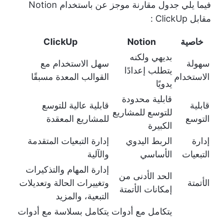
فيما يلي جدول مقارنة موجز عن
باستخدام Notion
مقابل ClickUp
:
خاصية
Notion
ClickUp
بديهي ولكنه
سهولة
سهل الاستخدام مع
يتطلب إعدادًا
الاستخدام
القوالب المعدة مسبقًا
يدويًا
قابلية محدودة
قابلية
قابلية عالية للتوسع
للتوسع للمشاريع
التوسع
للمشاريع المعقدة
الكبيرة
إدارة
الربط اليدوي
إدارة التبعيات المتقدمة
التبعيات
الأساسي
والآلية
إدارة المهام والتذكيرات
الحد الأدنى من
الأتمتة
وتغييرات الحالة وتعديلات
إمكانات الأتمتة
التبعية، والمزيد
يتكامل مع أدوات
يتكامل بسلاسة مع أدوات