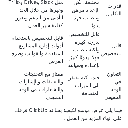
مختلفة، لكن
مثل Slack وDrive وTrillo
قدرات
الإعداد مرهق
وغيرها من خلال الحد
التكامل
ويتطلب جهدًا
الأدنى من الدعم ويعزز
يدويًا
كفاءة سير العمل
قابل للتخصيص
قابل للتخصيص باستخدام
بدرجة كبيرة
قابل
أدوات إدارة المشاريع
ولكنه يتطلب
للتخصيص
المتقدمة والقوالب وطرق
جهدًا يدويًا كبيرًا
العرض
لإعداده وصيانته
التعاون
ممتاز مع التحديثات
جيد، لكنه يفتقر
في
والتعليقات والإشارات
إلى الميزات
الوقت
والإشعارات في الوقت
المتقدمة
الحقيقي
الحقيقي
فيما يلي عرض موسع لكيفية
يساعد ClickUp فرقك
على إنهاء المزيد من العمل
.