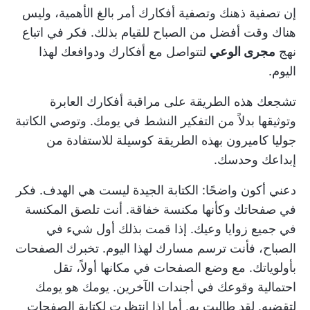
إن تصفية ذهنك وتصفية أفكارك أمر بالغ الأهمية، وليس
هناك وقت أفضل من الصباح للقيام بذلك. فكر في اتباع
نهج
مجرى الوعي
لتتواصل مع أفكارك ودوافعك لهذا
اليوم.
تشجعك هذه الطريقة على مراقبة أفكارك العابرة
وتوثيقها بدلاً من التفكير النشط في يومك. وتوصي الكاتبة
جوليا كاميرون بهذه الطريقة كوسيلة للاستفادة من
إبداعك وحدسك.
دعني أكون واضحًا: الكتابة الجيدة ليست هي الهدف. فكر
في صفحاتك وكأنها مكنسة خفاقة. أنت تلصق المكنسة
في جميع زوايا وعيك. إذا قمت بذلك أول شيء في
الصباح، فأنت ترسم مسارك لهذا اليوم. تخبرك الصفحات
بأولوياتك. مع وضع الصفحات في مكانها أولاً، تقل
احتمالية وقوعك في أجندات الآخرين. يومك هو يومك
لتقضيه. لقد طالبت به. أما إذا انتظرت لكتابة الصفحات