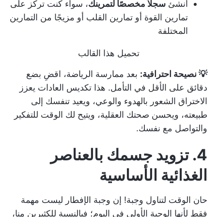
أنشئ
سجلاً مخصصًا لتمرينك
، سواء كنت تركز على
تمارين القوة أو تمارين القلب أو مزيجًا من التمارين
المختلفة
تحميل هذا القالب
💡 نصيحة احترافية:
بعد ممارسة الرياضة، اقضِ بضع
دقائق على الأقل في التأمل. هذا
تكديس العادات
يعزز
الاختراق الشعور بالهدوء والوعي، ويعيد تنفسك إلى
طبيعته، ويحسن صحتك العقلية، ويتيح لك الوقت للتفكير
والتواصل مع نفسك.
4. تزويد جسمك بالعناصر
الغذائية الأساسية
حان الوقت لتناول وجبة! إن وجبة الإفطار ليست مهمة
فقط لأنها الوجبة الأولى في اليوم؛ فبالنسبة للكثيرين منا،