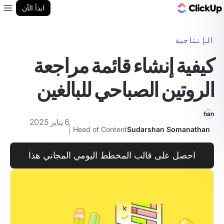
مدونة ClickUp
ابدأ الآن
enu
الإنتاجية
كيفية إنشاء قائمة مراجعة
الروتين الصباحي للبالغين
6 يناير 2025
Head of Content
Sudarshan Somanathan
احصل على قالب المخطط اليومي المجاني هذا