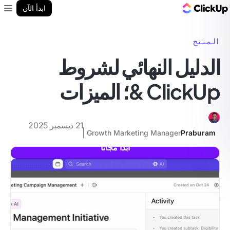
مدونة ClickUp
ابدأ الآن
enu
المنتج
الدليل النهائي لشروط
ClickUp &؛ الميزات
21 ديسمبر 2025
Growth Marketing Manager
Praburam
ابدأ مجانا