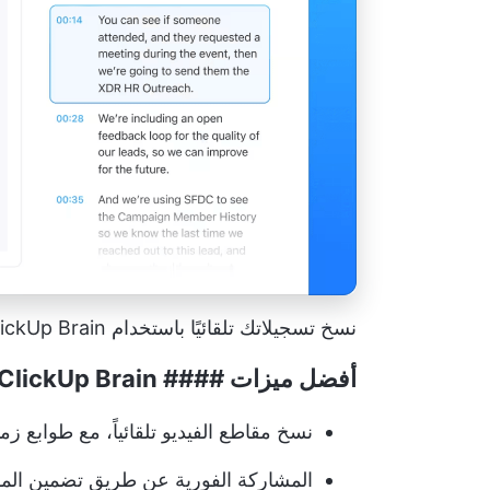
نسخ تسجيلاتك تلقائيًا باستخدام ClickUp Brain في بضع دقائق
أفضل ميزات ####
ClickUp Brain**
نسخ مقاطع الفيديو تلقائياً، مع طوابع ز