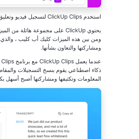
استخدم ClickUp Clips لتسجيل فيديو وتعليق صوتي ومشاركة أفكارك بوضوح
يحتوي ClickUp على مجموعة هائلة م
ومن بين هذه الميزات
كليك أب كليب
، والذي
ومشاركتها والتعاون بشأنها.
عندما يعمل ClickUp Clips مع برنامج ClickUp Clips، فإنه يعمل مع
ذكاء اصطناعي يقوم بنسخ التسجيلات والمقاطع
المعلومات وتكثيفها ومشاركتها أصبح أسهل بكث