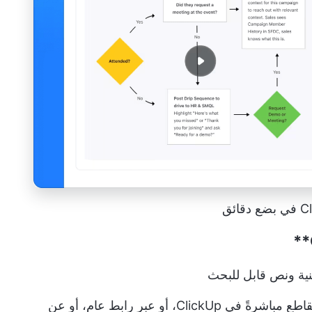
منية ونص قابل للبحث
المشاركة الفورية عن طريق تضمين المقاطع مباشرةً في ClickUp، أو عبر رابط عام، أو عن