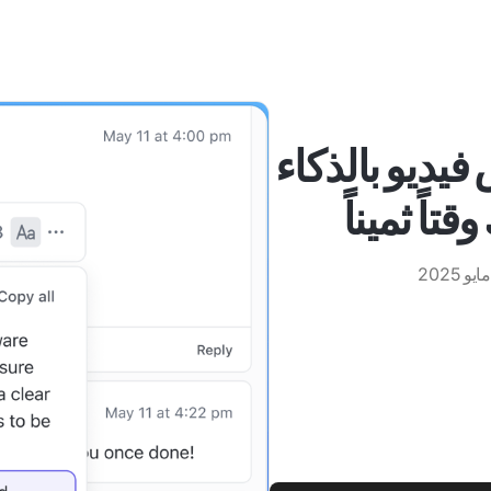
خيص فيديو بالذكاء
اً ثميناً