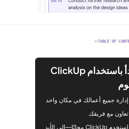
TABLE OF CONT
ابدأ باستخدام ClickUp
وم
إدارة جميع أعمالك في مكان واحد
تعاون مع فريقك
استخدم ClickUp مجانًا—إلى الأبد