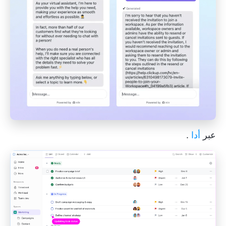
عبر
أدا
.