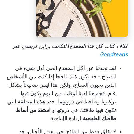
غلاف كتاب كل هذا الضفدع! للكاتب براين تريسي عبر
Goodreads
لقد تحدثنا عن أكل الضفدع الحي أول شيء في
الصباح - قد يكون ذلك ناجحاً إذا كنت من الأشخاص
الذين يحبون الصباح، ولكن هذا ليس صحيحاً بشكل
عام. فجميعنا لدينا أوقات من اليوم يكون فيها
تركيزنا وطاقتنا في ذروتهما. حدد هذه المنطقة التي
تكون فيها طاقتك في ذروتها و
استفد من أنماط
طاقتك الطبيعية
لزيادة الإنتاجية
لا تقلق فقط من النتائج. في بعض الأحيان، قد