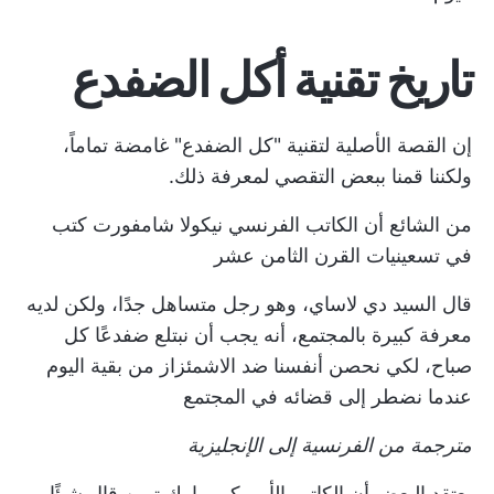
تاريخ تقنية أكل الضفدع
إن القصة الأصلية لتقنية "كل الضفدع" غامضة تماماً،
ولكننا قمنا ببعض التقصي لمعرفة ذلك.
من الشائع أن الكاتب الفرنسي نيكولا شامفورت كتب
في تسعينيات القرن الثامن عشر
قال السيد دي لاساي، وهو رجل متساهل جدًا، ولكن لديه
معرفة كبيرة بالمجتمع، أنه يجب أن نبتلع ضفدعًا كل
صباح، لكي نحصن أنفسنا ضد الاشمئزاز من بقية اليوم
عندما نضطر إلى قضائه في المجتمع
مترجمة من الفرنسية إلى الإنجليزية
يعتقد البعض أن الكاتب الأمريكي مارك توين قال شيئًا