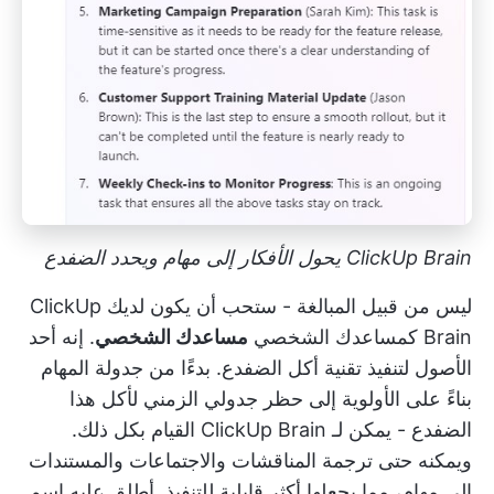
ClickUp Brain يحول الأفكار إلى مهام ويحدد الضفدع
ليس من قبيل المبالغة - ستحب أن يكون لديك
ClickUp
Brain
كمساعدك الشخصي
مساعدك الشخصي
. إنه أحد
الأصول لتنفيذ تقنية أكل الضفدع. بدءًا من جدولة المهام
بناءً على الأولوية إلى حظر جدولي الزمني لأكل هذا
الضفدع - يمكن لـ ClickUp Brain القيام بكل ذلك.
ويمكنه حتى ترجمة المناقشات والاجتماعات والمستندات
إلى مهام، مما يجعلها أكثر قابلية للتنفيذ. أطلق عليه اسم