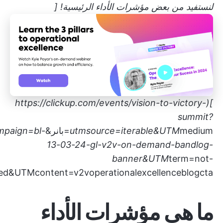
لنستفيد من بعض مؤشرات الأداء الرئيسية! [
https://clickup.com/events/vision-to-victory-
](
summit?
medium=بانر&UTM
utmsource=iterable&UTM
mpaign=bl-
13-03-24-gl-v2v-on-demand-bandlog-
banner&UTM
term=not-
ed&UTMcontent=v2voperationalexcellenceblogcta)
ما هي مؤشرات الأداء