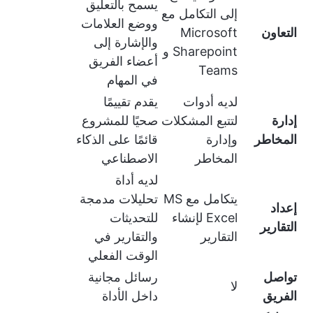
يسمح بالتعليق
إلى التكامل مع
ووضع العلامات
التعاون
Microsoft
والإشارة إلى
Sharepoint و
أعضاء الفريق
Teams
في المهام
لديه أدوات
يقدم تقييمًا
إدارة
لتتبع المشكلات
صحيًا للمشروع
المخاطر
وإدارة
قائمًا على الذكاء
المخاطر
الاصطناعي
لديه أداة
يتكامل مع MS
تحليلات مدمجة
إعداد
Excel لإنشاء
للتحديثات
التقارير
التقارير
والتقارير في
الوقت الفعلي
تواصل
رسائل مجانية
لا
الفريق
داخل الأداة