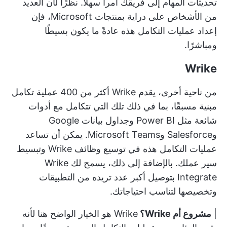
تحديثات المهام إلى فريقك أمراً سهلاً. نظرًا لأن العديد
من الأشخاص على دراية بمنتجات Microsoft، فإن
إعداد عمليات التكامل هذه عادةً ما يكون بسيطًا
ومباشرًا.
Wrike
من ناحية أخرى، يقدم Wrike أكثر من 400 عملية تكامل
مبنية مسبقًا، بما في ذلك تلك التي تتكامل مع أدوات
شائعة مثل Power BI وجداول بيانات Google
وSalesforce وMicrosoft Teams. يمكن أن تساعد
عمليات التكامل هذه في توسيع وظائف Wrike وتبسيط
سير عملك. بالإضافة إلى ذلك، يسمح لك Wrike
Integrate بتوصيل أكبر عدد تريده من التطبيقات
وتخصيصها لتناسب احتياجاتك.
|
مشروع أم Wrike؟
Wrike هو الخيار الواضح هنا لأنه