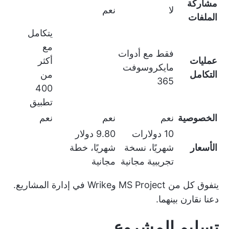
مشاركة
لا
نعم
الملفات
يتكامل
مع
فقط مع أدوات
عمليات
أكثر
مايكروسوفت
التكامل
من
365
400
تطبيق
الخصوصية
نعم
نعم
نعم
10 دولارات
9.80 دولار
الأسعار
شهريًا، نسخة
شهريًا، خطة
تجريبية مجانية
مجانية
يتفوق كل من MS Project وWrike في إدارة المشاريع.
دعنا نقارن بينهما.
تسليم المشروع