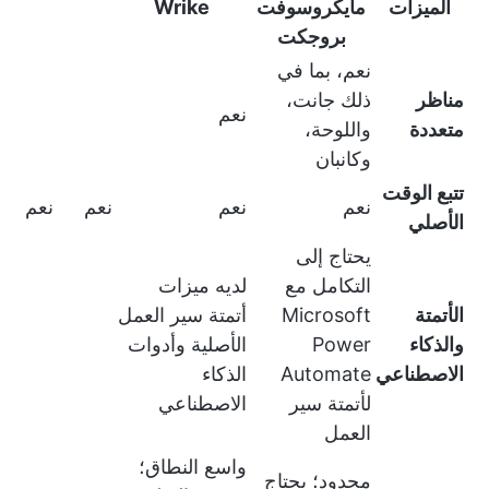
الميزات
مايكروسوفت
Wrike
بروجكت
نعم، بما في
مناظر
ذلك جانت،
نعم
متعددة
واللوحة،
وكانبان
تتبع الوقت
نعم
نعم
نعم
نعم
الأصلي
يحتاج إلى
التكامل مع
لديه ميزات
الأتمتة
Microsoft
أتمتة سير العمل
والذكاء
Power
الأصلية وأدوات
الاصطناعي
Automate
الذكاء
لأتمتة سير
الاصطناعي
العمل
واسع النطاق؛
محدود؛ يحتاج