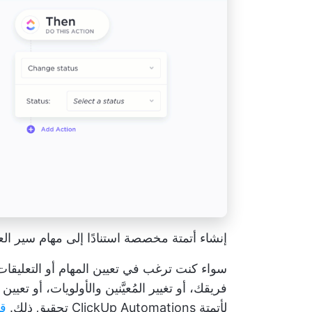
إنشاء أتمتة مخصصة استنادًا إلى مهام سير العمل الخاصة 
سواء كنت ترغب في تعيين المهام أو التعليقات 
فريقك، أو تغيير المُعيَّنين والأولويات، أو تع
لأتمتة ClickUp Automations تحقيق ذلك.
قا