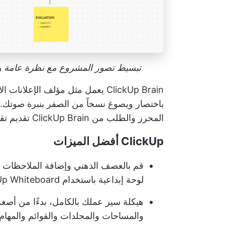
تبسيط تصور المشروع مع نظرة عامة واض
ClickUp Brain
يعمل مثل مؤلف الإعلانات ال
باختصار ويصوغ نسخاً من الصفر بنبرة صوتك.
المحرز والطلب من ClickUp Brain تقديم تقارير حالة عن المشروع وأعضاء فريقه.
ClickUp أفضل الميزات
قم بالعصف الذهني وإضافة الملاحظات و
لوحة إبداعية باستخدام ClickUp Whiteboard
هيكلة سير عملك بالكامل، بدءًا من أص
والمساحات والمجلدات والقوائم والمهام