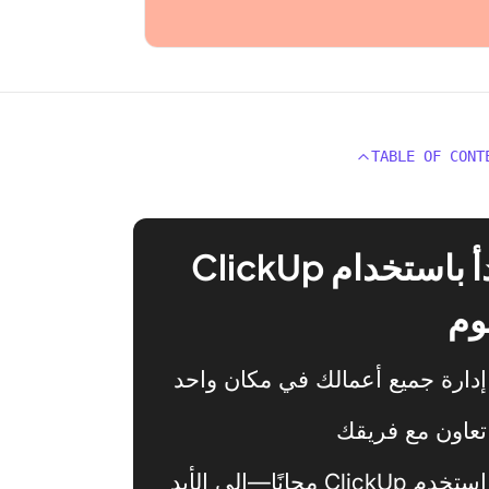
TABLE OF CONT
ابدأ باستخدام ClickUp
وم
إدارة جميع أعمالك في مكان واحد
تعاون مع فريقك
استخدم ClickUp مجانًا—إلى الأبد