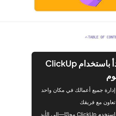
TABLE OF CONT
ابدأ باستخدام ClickUp
وم
إدارة جميع أعمالك في مكان واحد
تعاون مع فريقك
استخدم ClickUp مجانًا—إلى الأبد