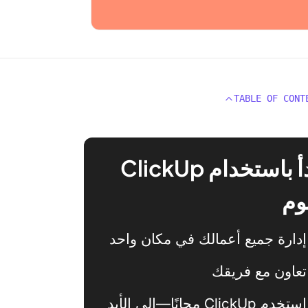
TABLE OF CONT
ابدأ باستخدام ClickUp
وم
إدارة جميع أعمالك في مكان واحد
تعاون مع فريقك
استخدم ClickUp مجانًا—إلى الأبد