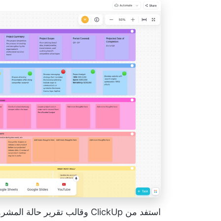
استفد من ClickUp وقالب تقرير حالة المشروع الخاص به لإنشاء تقارير شاملة وجذابة للعملاء