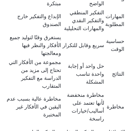
الواضح
مبتكرة
التفكير المنطقي
المهارات
الإبداع والتفكير خارج
والتفكير النقدي
المطلوبة
الصندوق
والمهارات التحليلية
يستغرق وقتًا لتوليد جميع
حساسية
سريع وقابل للتكرار
الأفكار والنظر فيها
الوقت
ومعالجتها
مجموعة من الأفكار التي
حل واحد أو إجابة
تحتاج إلى مزيد من
النتائج
واحدة تناسب
الدراسة مع التفكير
المشكلة
المتقارب
مخاطرة منخفضة
مخاطرة عالية بسبب عدم
لأنها تعتمد على
مخاطرة
اليقين في الأفكار غير
أساليب/خيارات
المختبرة
راسخة