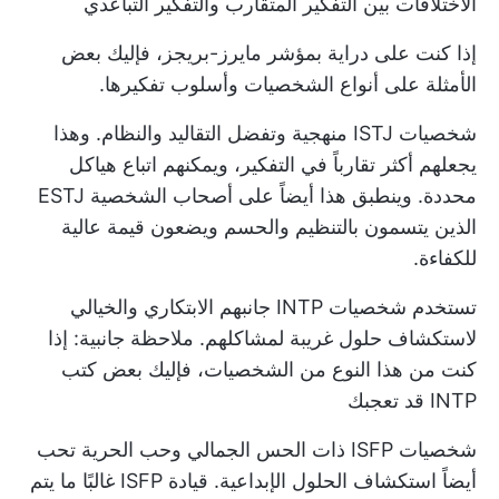
الاختلافات بين التفكير المتقارب والتفكير التباعدي
إذا كنت على دراية بمؤشر مايرز-بريجز، فإليك بعض
الأمثلة على أنواع الشخصيات وأسلوب تفكيرها.
شخصيات ISTJ منهجية وتفضل التقاليد والنظام. وهذا
يجعلهم أكثر تقارباً في التفكير، ويمكنهم اتباع هياكل
محددة. وينطبق هذا أيضاً على أصحاب الشخصية ESTJ
الذين يتسمون بالتنظيم والحسم ويضعون قيمة عالية
للكفاءة.
تستخدم شخصيات INTP جانبهم الابتكاري والخيالي
لاستكشاف حلول غريبة لمشاكلهم. ملاحظة جانبية: إذا
كنت من هذا النوع من الشخصيات، فإليك بعض
كتب
INTP
قد تعجبك
شخصيات ISFP ذات الحس الجمالي وحب الحرية تحب
أيضاً استكشاف الحلول الإبداعية.
قيادة ISFP
غالبًا ما يتم