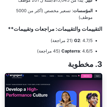
كبير
: يبدأ من 15,045$/سنة ل 201 موظف
المؤسسات
: تسعير مخصص (أكثر من 5000
موظف)
التقييمات والتقييمات
: مراجعات وتقييمات**
: 4.7/5 (21 مراجعة)
G2
: 4.6/5 (45 مراجعة)
Capterra
3. مخطوبة