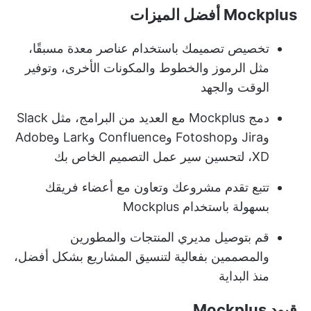
Mockplus أفضل الميزات
تخصيص تصميمك باستخدام عناصر معدة مسبقًا،
مثل الرموز والخطوط والمكونات الأخرى، وتوفير
الوقت والجهد
دمج Mockplus مع العديد من البرامج، مثل Slack
وJira وFotoshop وConfluence وLark وAdobe
XD، لتحسين سير عمل التصميم الخاص بك
تتبع تقدم مشروعك وتعاون مع أعضاء فريقك
بسهولة باستخدام Mockplus
قم بتوصيل مديري المنتجات والمطورين
والمصممين بفعالية لتنسيق المشاريع بشكل أفضل،
منذ البداية
قيود Mockplus