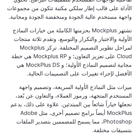
الأداة على
قالب إطار سلكي
مكتبة تتكون من مجموعات
واجهة مستخدم عالية الجودة ومنخفضة الجودة ومجانية.
تشتهر Mockplus بحزمتها الكاملة من خيارات النماذج
الأولية والاختبار والتكرار والتوسع، وتقدم ثلاثة منتجات
لمراحل تطوير التصميم المختلفة. تركز Mockplus
Cloud على تعزيز التعاون؛ و Mockplus RP هي خطة
مجانية لتصميم النماذج الأولية؛ و MockPlus DS هي
الأفضل لإجراء تغييرات على التصميمات الحالية.
ميزات مثل النماذج الأولية السريعة، وتصميم واجهة
المستخدم المتجهة، ورموز العملاء، والتعاون عن بُعد،
تجعلها خياراً شائعاً بين المبتدئين. علاوة على ذلك، يدعم
MockPlus أيضاً برامج تصميم أخرى، مثل Adobe
Photoshop، مما يسمح للمصممين بتصدير الملفات
بتنسيقات مختلفة.