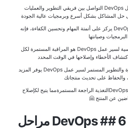
تسهّل أدوات سير عمل DevOps التواصل بين فريقي التطوير والعمليات
لى حل المشاكل بشكل أسرع وبرمجيات عالية الجودة
نظرًا لأن سير عمل DevOps يركز على أتمتة المهام وتحسين الكفاءة، فإنه
برمجيات وصيانتها
أحد المكونات الرئيسية لسير عمل DevOps هو المراقبة المستمرة لكل
تشاف الأخطاء وإصلاحها في الوقت المحدد
ة
والتطوير المستمر لسير عمل DevOps يوفر المزيد
ك والحفاظ على تحديث منتجاتك
التغذية الراجعة المستمرة
مما يتيح لك
إصلاح
اضين عن المنتج 🤗
6 مراحل لسير عمل DevOps ## 6 مراحل