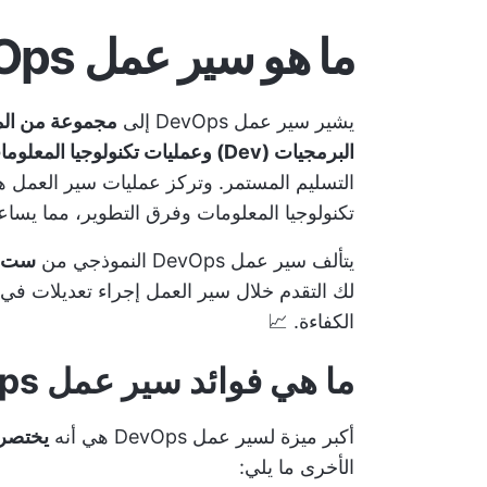
ما هو سير عمل DevOps؟
يشير سير عمل DevOps إلى
مجموعة من الم
البرمجيات (Dev) وعمليات تكنولوجيا المعلومات (Ops)
التسليم المستمر. وتركز عمليات سير العمل ه
تكنولوجيا المعلومات وفرق التطوير، مما يس
يتألف سير عمل DevOps النموذجي من
ست م
لك التقدم خلال سير العمل إجراء تعديلات في ك
الكفاءة. 📈
ما هي فوائد سير عمل DevOps؟
أكبر ميزة لسير عمل DevOps هي أنه
يختصر 
الأخرى ما يلي: