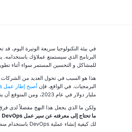
في بيئة التكنولوجيا سريعة الوتيرة اليوم، قد 
البرنامج الذي سيستمتع عملاؤك باستخدامه. يس
للمشاكل
و
التحسين المستمر
سواء أثناء تطوي
البرمجيات. في الواقع، فإن
أصبح إطار عمل DevOps شائعًا جدًا
مليار دولار في عام 2023، ومن المتوقع أن ينمو إلى 63.4 مليار دولار بحلول عام 2032.
ولكن ما الذي يجعل هذا النهج مفضلاً لدى فر
ما تحتاج إلى معرفته عن سير عمل DevOps
و
لك كيفية إنشاء عملية DevOps باستخدام منصة قوية وسهلة الاستخدام لإدارة المشاريع. 🛠