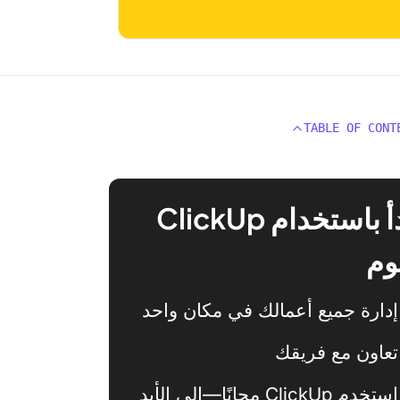
TABLE OF CONT
ابدأ باستخدام ClickUp
وم
إدارة جميع أعمالك في مكان واحد
تعاون مع فريقك
استخدم ClickUp مجانًا—إلى الأبد