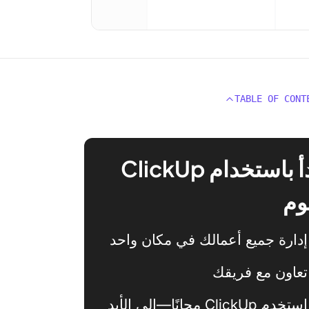
TABLE OF CONT
ابدأ باستخدام ClickUp
وم
إدارة جميع أعمالك في مكان واحد
تعاون مع فريقك
استخدم ClickUp مجانًا—إلى الأبد