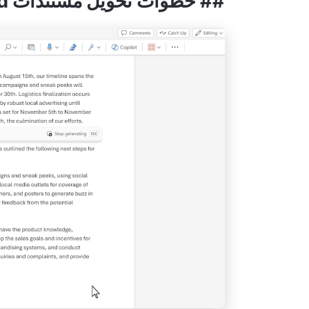
## خطوات تحويل مستندات Word إلى Excel