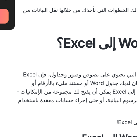
ك الخطوات التي نأخذك من خلالها نقل البيانات من
بينما يعد Word أداة ممتازة لإنشاء المستندات التي تحتوي على نصوص وصور وجداول، فإن Excel
مصمم خصيصًا لتحليل البيانات المتعمقة. إذا كان لديك جدول Word أو مستند مليء بالأرقام أو
النصوص المهمة التي تريد تقييمها، فإن تحويله إلى Excel يمكن أن يفتح لك مجموعة من الإمكانيات -
 الرسوم البيانية، أو حتى إجراء حسابات معقدة باستخدام