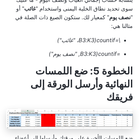
سوى تحديد نطاق الخلية اليمنى واستخدام "
غائب
" أو
"
نصف يوم
" كمعيار لك. ستكون الصيغ ذات الصلة في
مثالنا هي:
\=countif(B3:K3، "غائب")
=countif(B3:K3, "نصف يوم")
الخطوة 5: ضع اللمسات
النهائية وأرسل الورقة إلى
فريقك
ضع اللمسات الأخيرة على ورقتك وأرسلها إلى أعضاء