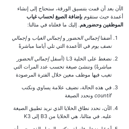
الآن بعد أن قمت بتنسيق الورقة، ستحتاج إلى إنشاء
أعمدة حيث ستقوم
بإضافة الصيغ
لحساب غياب
الموظفين وحضورهم
. إليك ما فعلناه في مثالنا:
أضفنا
إجمالي الحضور
و
إجمالي الغياب
و
إجمالي
نصف يوم
في الأعمدة التي تلي أيامنا مباشرةً
نضغط على الخلية L3 (أسفل
إجمالي الحضور
مباشرةً) وننشئ صيغة تحسب عدد المرات التي
تغيب فيها موظف معين خلال الفترة المرصودة
في هذه الحالة، نضيف علامة يساوي ونكتب
countif
ونحدد الصيغة
الآن، نحدد نطاق الخلايا الذي نريد تطبيق الصيغة
عليه. في مثالنا، هي الخلايا من B3 إلى K3
أخيرًا، ندخل فاصلة ونكتب المعيار الذي يجب أن