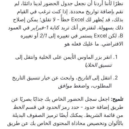
نظرًا لأننا أردنا أن نجعل جدول الحضور لدينا دائمًا، لم
نقم بإضافة تواريخ محددة. إذا كنت ترغب في القيام
بذلك، قد يُظهر لك Excel خطأً - لا تقلق؛ يمكن إصلاح
ذلك بسهولة. لنفترض أنك تريد كتابة
1-فبراير
في العمود
B، لكن Excel يستمر في تغييره إلى
2/1
أو تغييره
الافتراضي. ما عليك فعله هو
انقر بزر الماوس الأيمن على الخلية وانتقل إلى
تنسيق الخلايا
انتقل إلى
التاريخ
، وابحث عن خيار تنسيق التاريخ
المطلوب، واضغط
موافق
تلميح:
اجعل سجل الحضور الخاص بك جذابًا بصريًا عن
طريق إضافة حدود - حدد رمز
الحدود
في قسم
الخط
من قائمة الشريط. يمكنك أيضًا ترميز الصفوف البديلة
بالألوان وتخصيص محاذاة المحتوى الخاص بك عن طريق