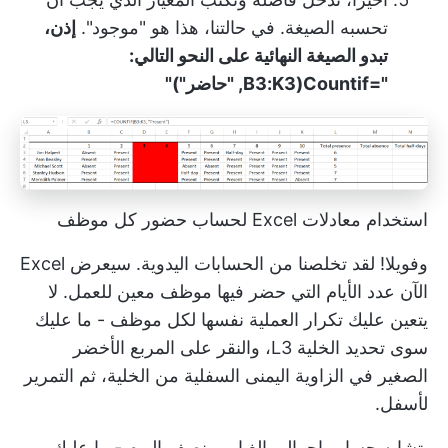
تحسبه الصيغة. في حالتنا، هذا هو "موجود".
إذن،
تبدو الصيغة النهائية على النحو التالي:
"=Countif(B3:K3, "حاضر")"
استخدام معادلات Excel لحساب حضور كل موظف
وفويلا! لقد تخلصنا من الحسابات اليدوية. سيعرض Excel
الآن عدد الأيام التي حضر فيها موظف معين للعمل. لا
يتعين عليك تكرار العملية نفسها لكل موظف - ما عليك
سوى تحديد الخلية L3، والنقر على المربع الأخضر
الصغير في الزاوية اليمنى السفلية من الخلية، ثم التمرير
لأسفل.
يتشابه حساب إجمالي الغياب ونصف اليوم - ما عليك