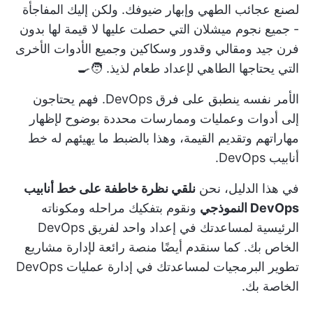
لصنع عجائب الطهي وإبهار ضيوفك. ولكن إليك المفاجأة
- جميع نجوم ميشلان التي حصلت عليها لا قيمة لها بدون
فرن جيد ومقالي وقدور وسكاكين وجميع الأدوات الأخرى
التي يحتاجها الطاهي لإعداد طعام لذيذ. 🧑‍🍳
الأمر نفسه ينطبق على فرق DevOps. فهم يحتاجون
إلى أدوات وعمليات وممارسات محددة بوضوح لإظهار
مهاراتهم وتقديم القيمة، وهذا بالضبط ما يهيئهم له خط
أنابيب DevOps.
في هذا الدليل، نحن
نلقي نظرة خاطفة على خط أنابيب
DevOps النموذجي
ونقوم بتفكيك مراحله ومكوناته
الرئيسية لمساعدتك في إعداد واحد لفريق DevOps
الخاص بك. كما سنقدم أيضًا
منصة رائعة لإدارة مشاريع
تطوير البرمجيات
لمساعدتك في إدارة عمليات DevOps
الخاصة بك.