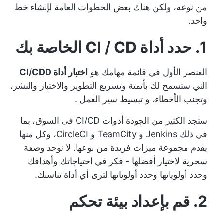
من نوعه، ولكن هناك بعض الخطوات العامة لإنشاء خط
واحد.
1. حدد أداة CI / CD الخاصة بك
العنصر الأول في قائمة مهامك هو
اختيار أداة CI/CDD
التي ستسمح لك بأتمتة وتسريع التطوير والاختبار والنشر،
وتجنب الأخطاء، و
تبسيط سير العمل
.
ستجد الكثير من الجودة
أدوات CI/CD
في السوق، بما
في ذلك Jenkins و TeamCity و CircleCI، وكل منها
يقدم مجموعة ميزات فريدة من نوعها. لا توجد وصفة
سحرية لاختيار أفضلها - فكر في احتياجاتك وأهدافك
وحدد أولوياتها وحدد أولوياتها لترى أي أداة تناسبك.
2. قم بإعداد بيئة تحكم