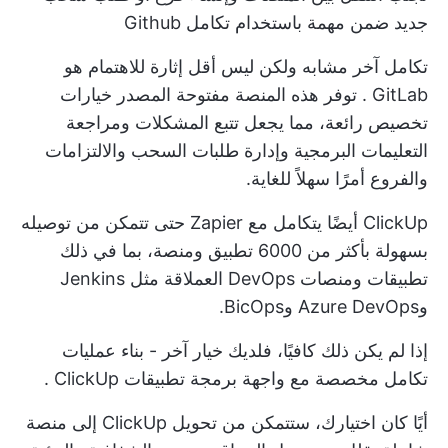
جديد ضمن مهمة باستخدام تكامل Github
تكامل آخر مشابه ولكن ليس أقل إثارة للاهتمام هو
GitLab
. توفر هذه المنصة مفتوحة المصدر خيارات
تخصيص رائعة، مما يجعل تتبع المشكلات ومراجعة
التعليمات البرمجية وإدارة طلبات السحب والالتزامات
والفروع أمرًا سهلاً للغاية.
ClickUp أيضًا
يتكامل مع Zapier
حتى تتمكن من توصيله
بسهولة بأكثر من 6000 تطبيق ومنصة، بما في ذلك
تطبيقات ومنصات DevOps العملاقة مثل Jenkins
وAzure DevOps وBicOps.
إذا لم يكن ذلك كافيًا، فلديك خيار آخر - بناء عمليات
تكامل مخصصة مع
واجهة برمجة تطبيقات ClickUp
.
أيًا كان اختيارك، ستتمكن من تحويل ClickUp إلى منصة