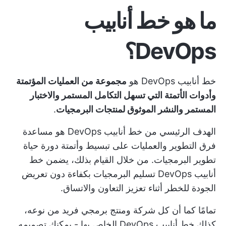
ما هو خط أنابيب
DevOps؟
خط أنابيب DevOps هو
مجموعة من العمليات المؤتمتة
وأدوات الأتمتة التي تسهل التكامل المستمر والاختبار
المستمر والنشر الموثوق لمنتجات البرمجيات
.
الهدف الرئيسي من خط أنابيب DevOps هو مساعدة
فرق التطوير والعمليات على تبسيط وأتمتة دورة حياة
تطوير البرمجيات. من خلال القيام بذلك، يضمن خط
أنابيب DevOps تسليم البرمجيات بكفاءة دون تعريض
الجودة للخطر أثناء
تعزيز التعاون
والاتساق.
تمامًا كما أن كل شركة ومنتج برمجي فريد من نوعه،
كذلك خط أنابيب DevOps الخاص بها - يمكنك تصميمه