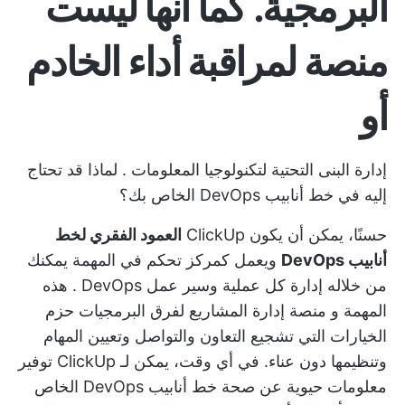
البرمجية. كما أنها ليست
منصة لمراقبة أداء الخادم
أو
إدارة البنى التحتية لتكنولوجيا المعلومات
. لماذا قد تحتاج
إليه في خط أنابيب DevOps الخاص بك؟
حسنًا، يمكن أن يكون ClickUp
العمود الفقري لخط
أنابيب DevOps
ويعمل كمركز تحكم في المهمة يمكنك
من خلاله إدارة كل
عملية وسير عمل DevOps
. هذه
المهمة و
منصة إدارة المشاريع لفرق البرمجيات
حزم
الخيارات التي
تشجيع التعاون
والتواصل وتعيين المهام
وتنظيمها دون عناء. في أي وقت، يمكن لـ ClickUp توفير
معلومات حيوية عن صحة خط أنابيب DevOps الخاص