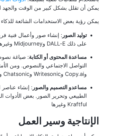
يمكن أن تقلل بشكل كبير من الوقت والجهد ال
يمكن رؤية بعض الاستخدامات الشائعة للذكاء 
توليد الصور
: إنشاء صور وأعمال فنية فري
على ذلك DALL-E وMidjourney وغيرها.
مساعدة المحتوى أو الكتابة
: صياغة نصوص
وCopy.ai وWritesonic وChatsonic وغيرها.
مساعدو التصميم والصور
: إنشاء عناصر 
Kraftful وغيرها
الإنتاجية وسير العمل