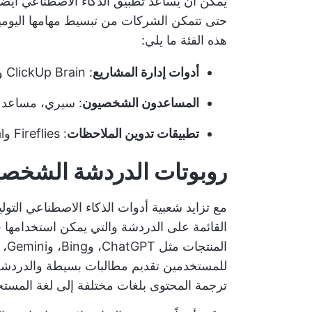
يمكن أن يساعد تطبيق الذكاء الاصطناعي أيضًا
حتى تتمكن الشركات من تبسيط مهامها اليومي
هذه الفئة ما يلي:
أدوات إدارة المشاريع
: ClickUp Brain وAsana وNotion AI وغيرها.
المساعدون الشخصيون
: سيري، مساعد 
تطبيقات تدوين الملاحظات
: Fireflies وSupernormal وBotsonic وغيرها
روبوتات الدردشة الشخصي
مع تزايد شعبية أدوات الذكاء الاصطناعي التو
القائمة على الدردشة والتي يمكن استخدامه
الم
للمستخدمين تقديم مطالبات بسيطة والدردشة م
ترجمة المحتوى بلغات مختلفة إلى لغة المستخ