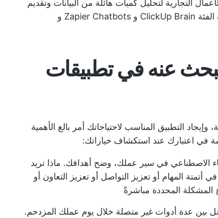
أعمال التجارية لتحليل كميات هائلة من البيانات وتقديم
إجابات لأسئلة محددة. تشمل الأدوات في هذه الفئة ClickUp Brain و Zapier Chatbots و
تبحث عنه في تطبيقات
إيجاد التطبيق المناسب لاحتياجاتك أمر بالغ الأهمية
امة في اعتبارك عند استكشاف خياراتك:
اء الاصطناعي في سير عملك، وضح أهدافك. ماذا تريد
أتمتة المهام أو تعزيز التواصل أو تعزيز التعاون أو
 المشكلة المحددة مباشرةً
قل بين عدة أدوات غير متصلة خلال يوم عملك المزدحم.