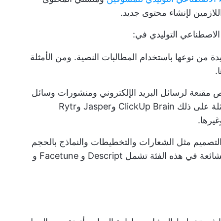
لازمين لإنشاء محتوى جديد.
الاصطناعي التوليدي في:
دة من نوعها باستخدام المطالبات النصية. ومن الأمثلة
 مقنعة لرسائل البريد الإلكتروني ومنشورات وسائل
التواصل الاجتماعي والنصوص. ومن الأمثلة على ذلك ClickUp Brain وJasper وRytr
التصميم مثل الشعارات والتخطيطات والنماذج بالحجم
الطبيعي وتحرير الصور. بعض الأدوات الشائعة في هذه الفئة تشمل Descript و Facetune و