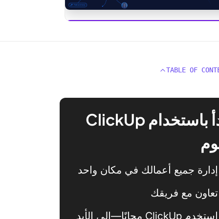
ClickUp
TABLE OF CONT
ابدأ باستخدام ClickUp
وم
إدارة جميع أعمالك في مكان واحد
تعاون مع فريقك
استخدم ClickUp مجانًا—إلى الأبد