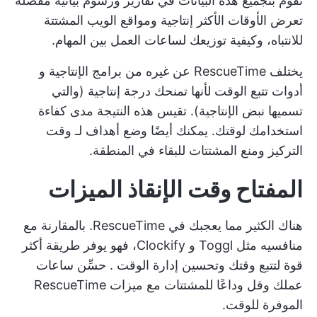
تقوم بتجميع هذه البيانات في تقارير ورسوم بيانية مفصلة
تعرض الأوقات الأكثر إنتاجية ومواقع الويب المشتتة
للانتباه، وكيفية توزيعك لساعات العمل بين المهام.
يختلف RescueTime عن غيره من برامج الإنتاجية و
أدوات تتبع الوقت
لأنها تمنحك درجة إنتاجية (والتي
تسميها نبض الإنتاجية). تقيس هذه النتيجة مدى كفاءة
استخدامك لوقتك. يمكنك أيضًا وضع أهداف لـ
وقت
التركيز
ومنع المشتتات للبقاء في المنطقة.
المفتاح
وقت الإنقاذ
الميزات
هناك الكثير مما يعجبك في RescueTime. بالمقارنة مع
منافسيه مثل Toggl و Clockify، فهو يوفر طريقة أكثر
قوة لتتبع وقتك وتحسين
إدارة الوقت
. حسِّن ساعات
عملك وقل وداعًا للمشتتات مع ميزات RescueTime
الموفرة للوقت.