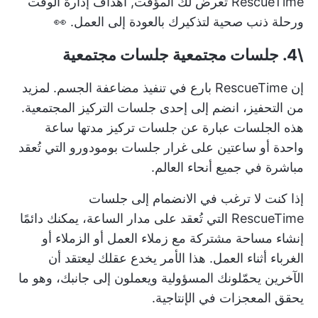
RescueTime تعرض لك المؤقت,
أهداف إدارة الوقت
ورحلة ذنب صحية لتذكيرك بالعودة إلى العمل. 👀
\4.
جلسات مجتمعية
جلسات مجتمعية
إن RescueTime بارع في تنفيذ مضاعفة الجسم. لمزيد
من التحفيز، انضم إلى إحدى جلسات التركيز المجتمعية.
هذه الجلسات عبارة عن جلسات تركيز مدتها ساعة
واحدة أو ساعتين على غرار جلسات بومودورو التي تُعقد
مباشرة في جميع أنحاء العالم.
إذا كنت لا ترغب في الانضمام إلى جلسات
RescueTime التي تُعقد على مدار الساعة، يمكنك دائمًا
إنشاء مساحة مشتركة مع زملاء العمل أو الزملاء أو
الغرباء أثناء العمل. هذا الأمر يخدع عقلك ليعتقد أن
الآخرين يحمّلونك المسؤولية ويعملون إلى جانبك، وهو ما
يحقق المعجزات في الإنتاجية.