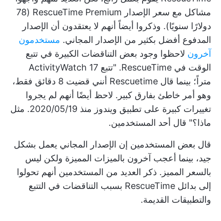
مشاكل مع سعر الإصدار RescueTime Premium (78
دولارًا سنويًا). وذكروا أيضاً أنهم لا يعتقدون أن الإصدار
المدفوع أفضل بكثير من الإصدار المجاني.
مستخدمون
آخرون
لاحظوا وجود بعض التناقضات الكبيرة في تتبع
الوقت في RescueTime. "تتبع ActivityWatch 17
متراً؛ بينما قال Rescuetime أنني قضيت 8 دقائق فقط،
وهو أمر خاطئ بفارق كبير. لاحظ أيضًا أنهم لم يجروا
تغييرات كبيرة على تطبيق ويندوز منذ 2020/05/19. مثل
ماذا؟" قال أحد المستخدمين.
قال بعض المستخدمين إن الإصدار المجاني يعمل بشكل
جيد، بينما أعجب آخرون بالميزات المميزة ولكن ليس
بالسعر المميز. ذكر العديد من المستخدمين أنهم تحولوا
إلى بدائل RescueTime بسبب التناقضات في التتبع
والتطبيقات القديمة.