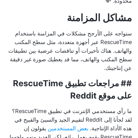
محدودة. 💸
مشاكل المزامنة
ستواجه على الأرجح مشكلات في المزامنة باستخدام
RescueTime عبر أجهزة متعددة، مثل سطح المكتب
والهاتف. هناك تأخيرات أو تناقضات عرضية بين تطبيقات
سطح المكتب والهاتف، مما قد يعطيك صورة غير دقيقة
عن إنتاجيتك.
##
مراجعات تطبيق RescueTime
على موقع Reddit
ما رأي مستخدمي الإنترنت في تطبيق RescueTime؟
لقد لجأنا إلى Reddit لتقييم الجيد والسيئ والقبيح في
هذه الأداة الإنتاجية.
بعض المستخدمين
يقولون إن
RescueTime يقوم بعمل رائع، لكن العديد منهم واجهوا