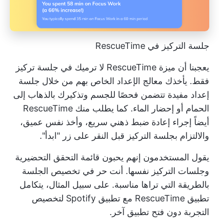
جلسة التركيز في RescueTime
يعجبنا أن ميزة RescueTime لا ترميك في جلسة تركيز
فقط. يأخذك معالج الإعداد الخاص بهم من خلال جلسة
إعداد مفيدة تتضمن فحصًا للجسم وتذكيرك بالذهاب إلى
الحمام أو إحضار الماء. كما يطلب منك RescueTime
أيضاً إجراء إعادة ضبط ذهني سريع، وأخذ نفس عميق،
والالتزام بجلسة التركيز قبل النقر على زر "ابدأ".
يقول المستخدمون إنهم يحبون قائمة التحقق التحضيرية
وجلسات التركيز نفسها. أنت حر في تخصيص الجلسة
بالطريقة التي تراها مناسبة. على سبيل المثال، يتكامل
تطبيق RescueTime مع تطبيق Spotify لتخصيص
التجربة دون فتح تطبيق آخر.