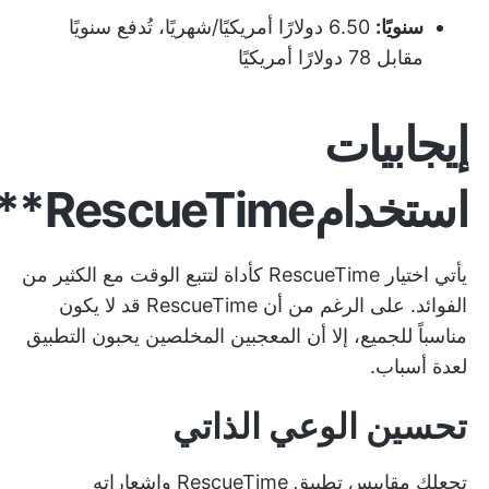
سنويًا:
6.50 دولارًا أمريكيًا/شهريًا، تُدفع سنويًا
مقابل 78 دولارًا أمريكيًا
إيجابيات
استخدام
RescueTime**
يأتي اختيار RescueTime كأداة لتتبع الوقت مع الكثير من
الفوائد. على الرغم من أن RescueTime قد لا يكون
مناسباً للجميع، إلا أن المعجبين المخلصين يحبون التطبيق
لعدة أسباب.
تحسين الوعي الذاتي
تجعلك مقاييس تطبيق RescueTime وإشعاراته