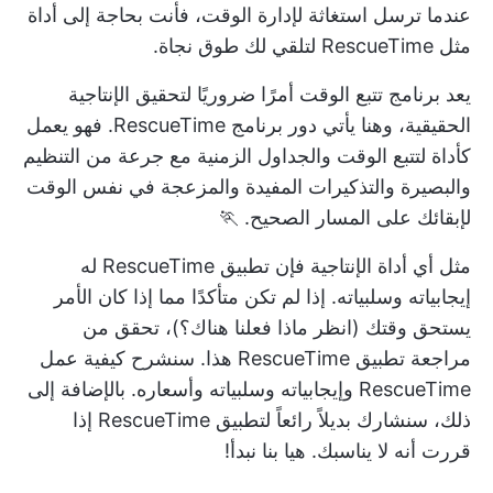
عندما ترسل استغاثة لإدارة الوقت، فأنت بحاجة إلى أداة
مثل RescueTime لتلقي لك طوق نجاة.
يعد برنامج تتبع الوقت أمرًا ضروريًا لتحقيق الإنتاجية
الحقيقية، وهنا يأتي دور برنامج RescueTime. فهو يعمل
كأداة لتتبع الوقت والجداول الزمنية مع جرعة من التنظيم
والبصيرة والتذكيرات المفيدة والمزعجة في نفس الوقت
لإبقائك على المسار الصحيح. 🏃
مثل أي
أداة الإنتاجية
فإن تطبيق RescueTime له
إيجابياته وسلبياته. إذا لم تكن متأكدًا مما إذا كان الأمر
يستحق وقتك (انظر ماذا فعلنا هناك؟)، تحقق من
مراجعة تطبيق RescueTime هذا. سنشرح كيفية عمل
RescueTime وإيجابياته وسلبياته وأسعاره. بالإضافة إلى
ذلك، سنشارك بديلاً رائعاً لتطبيق RescueTime إذا
قررت أنه لا يناسبك. هيا بنا نبدأ!