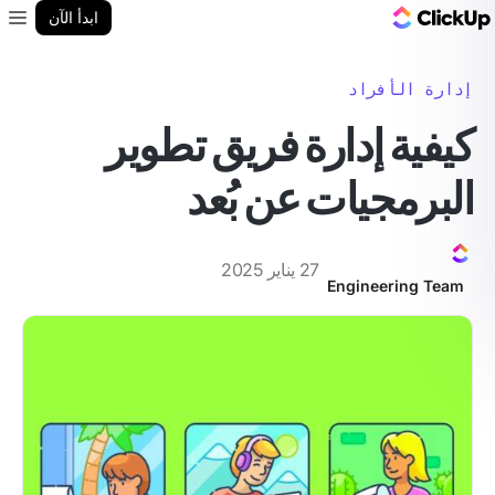
مدونة ClickUp
ابدأ الآن
enu
إدارة الأفراد
كيفية إدارة فريق تطوير
البرمجيات عن بُعد
27 يناير 2025
Engineering Team