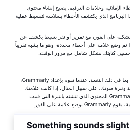
حوي والأخطاء الإملائية وعلامات الترقيم. يصبح إنشاء محتوى
ذا البرنامج الذي يكتشف الأخطاء بسلاسة لتبسيط عملية
ي مشكلة على الفور، مع تمرير أو نقر بسيط يكشف عن
أن Grammarly يخبرك لماذا تم وضع علامة على أخطاء محددة، وهو ما يشبه تقريباً
ى تحسين كتابتك بشكل شامل مع مرور الوقت.
يوفر الإصدار المتميز اقتراحات متقدمة للكتابة بما في ذلك النغمة. عندما تقوم بإعداد Grammarly،
ة ونبرة صوتك. على سبيل المثال، إذا كانت علامتك
التجارية تتسم بنبرة محادثة ومرحة، يقارن Grammarly المحتوى الذي تنشئه بالنبرة التي قمت
مة على الفور.