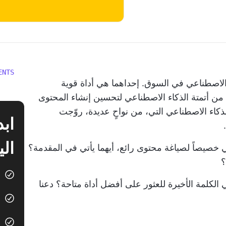
ENTS
الاصطناعي
في السوق. إحداهما هي أداة قوية
 من أتمتة الذكاء الاصطناعي لتحسين إنشاء المحتوى
لذكاء الاصطناعي التي، من نواحٍ عديدة، روّجت
الي
ي خصيصاً لصياغة محتوى رائع، أيهما يأتي في المقدمة؟
؟
مقارنة بين Grammarly وChatGPT هي الكلمة الأخيرة للعثور على أفضل أداة متاحة؟ دعنا