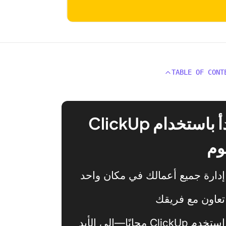
TABLE OF CONT
ابدأ باستخدام ClickUp
وم
إدارة جميع أعمالك في مكان واحد
تعاون مع فريقك
استخدم ClickUp مجانًا—إلى الأبد