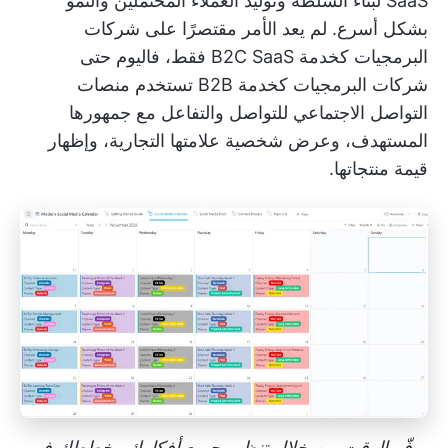
SaaS لبناء السلطة وتوليد العملاء المحتملين والنمو
بشكل أسرع. لم يعد الأمر مقتصرًا على شركات
البرمجيات كخدمة B2C SaaS فقط، فاليوم حتى
شركات البرمجيات كخدمة B2B تستخدم منصات
التواصل الاجتماعي للتواصل والتفاعل مع جمهورها
المستهدف، وعرض شخصية علامتها التجارية، وإظهار
قيمة منتجاتها.
وفّر الوقت من خلال تنظيم جميع أفكارك وخططك في