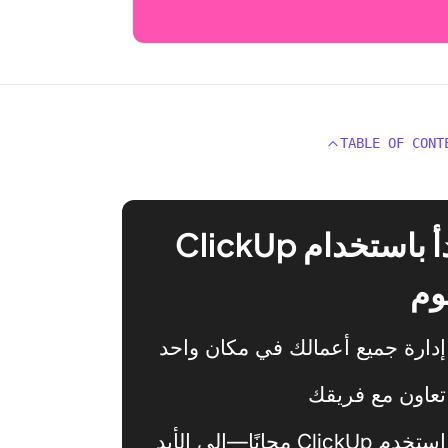
TABLE OF CONT
ابدأ باستخدام ClickUp
وم
إدارة جميع أعمالك في مكان واحد
تعاون مع فريقك
استخدم ClickUp مجانًا—إلى الأبد