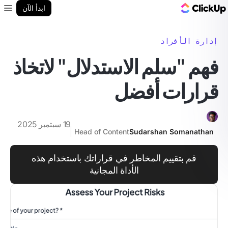
مدونة ClickUp
ابدأ الآن
enu
إدارة الأفراد
فهم "سلم الاستدلال" لاتخاذ
قرارات أفضل
19 سبتمبر 2025
Head of Content
Sudarshan Somanathan
قم بتقييم المخاطر في قراراتك باستخدام هذه
الأداة المجانية