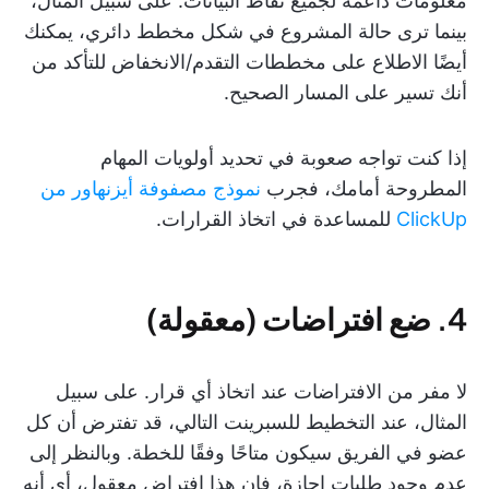
معلومات داعمة لجميع نقاط البيانات. على سبيل المثال،
بينما ترى حالة المشروع في شكل مخطط دائري، يمكنك
أيضًا الاطلاع على مخططات التقدم/الانخفاض للتأكد من
أنك تسير على المسار الصحيح.
إذا كنت تواجه صعوبة في تحديد أولويات المهام
المطروحة أمامك، فجرب
نموذج مصفوفة أيزنهاور من
ClickUp
للمساعدة في اتخاذ القرارات.
4. ضع افتراضات (معقولة)
لا مفر من الافتراضات عند اتخاذ أي قرار. على سبيل
المثال، عند التخطيط للسبرينت التالي، قد تفترض أن كل
عضو في الفريق سيكون متاحًا وفقًا للخطة. وبالنظر إلى
عدم وجود طلبات إجازة، فإن هذا افتراض معقول، أي أنه