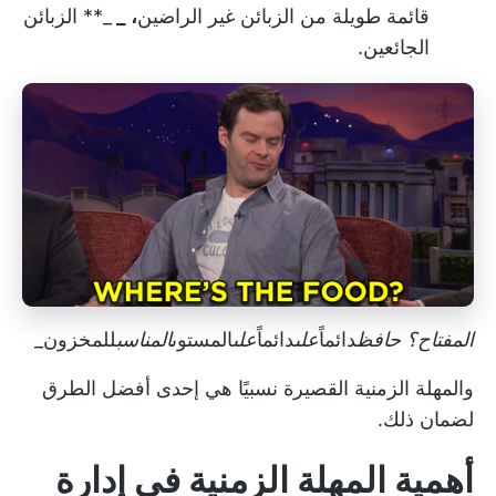
قائمة طويلة من الزبائن غير الراضين
، _
_** الزبائن
الجائعين.
المفتاح؟ حافظ
دائماً
على
دائماً
على
المستوى
المناسب
للمخزون_
والمهلة الزمنية القصيرة نسبيًا هي إحدى أفضل الطرق
لضمان ذلك.
أهمية المهلة الزمنية في إدارة