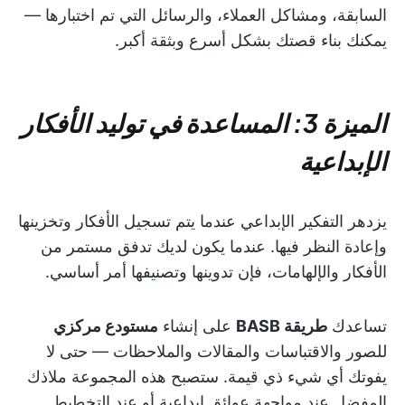
السابقة، ومشاكل العملاء، والرسائل التي تم اختبارها —
يمكنك بناء قصتك بشكل أسرع وبثقة أكبر.
الميزة 3: المساعدة في توليد الأفكار
الإبداعية
يزدهر التفكير الإبداعي عندما يتم تسجيل الأفكار وتخزينها
وإعادة النظر فيها. عندما يكون لديك تدفق مستمر من
الأفكار والإلهامات، فإن تدوينها وتصنيفها أمر أساسي.
تساعدك
طريقة BASB
على إنشاء
مستودع مركزي
للصور والاقتباسات والمقالات والملاحظات — حتى لا
يفوتك أي شيء ذي قيمة. ستصبح هذه المجموعة ملاذك
المفضل عند مواجهة عوائق إبداعية أو عند التخطيط