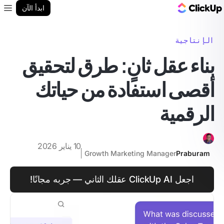
مدونة ClickUp
ابدأ الآن
enu
الإنتاجية
بناء عقل ثانٍ: طرق لتحقيق
أقصى استفادة من حياتك
الرقمية
10 يناير 2026
Growth Marketing Manager
Praburam
اجعل ClickUp AI عقلك الثاني — جربه مجانًا!