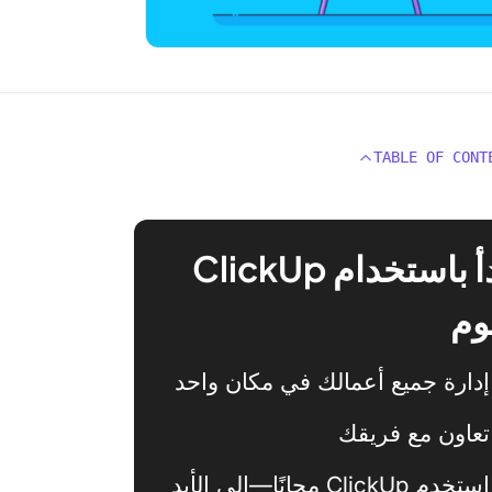
TABLE OF CONT
ابدأ باستخدام ClickUp
وم
إدارة جميع أعمالك في مكان واحد
تعاون مع فريقك
استخدم ClickUp مجانًا—إلى الأبد