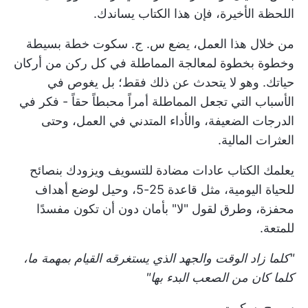
اللحظة الأخيرة، فإن هذا الكتاب يساندك.
من خلال هذا العمل، يضع س. ج. سكوت خطة بسيطة
وخطوة بخطوة لمعالجة المماطلة في كل ركن من أركان
حياتك. وهو لا يتحدث عن ذلك فقط؛ بل يغوص في
الأسباب التي تجعل المماطلة أمراً محبطاً حقاً - فكر في
الدرجات الضعيفة، والأداء المتدني في العمل، وحتى
العثرات المالية.
يعلمك الكتاب عادات مضادة للتسويف ويزودك بنصائح
للحياة اليومية، مثل قاعدة 25-5، وحيل لوضع أهداف
محفزة، وطرق لقول "لا" بأمان دون أن تكون مفسدًا
للمتعة.
"كلما زاد الوقت والجهد الذي يستغرقه القيام بمهمة ما،
كلما كان من الصعب البدء بها"
س. ج. سكوت